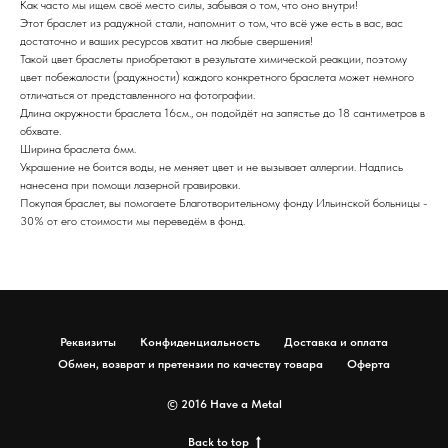
Как часто мы ищем своё место силы, забывая о том, что оно внутри!
Этот браслет из радужной стали, напомнит о том, что всё уже есть в вас, вас
достаточно и ваших ресурсов хватит на любые свершения!
Такой цвет браслеты приобретают в результате химической реакции, поэтому
цвет побежалости (радужности) каждого конкретного браслета может немного
отличаться от представленного на фотографии.
Длина окружности браслета 16см., он подойдёт на запястье до 18 сантиметров в
обхвате.
Ширина браслета 6мм.
Украшение не боится воды, не меняет цвет и не вызывает аллергии. Надпись
нанесена при помощи лазерной гравировки.
Покупая браслет, вы помогаете Благотворительному фонду Ильинской больницы -
30% от его стоимости мы переведём в фонд.
Реквизиты
Конфиденциальность
Доставка и оплата
Обмен, возврат и претензии по качеству товара
Оферта
© 2016 Have a Metal
Back to top