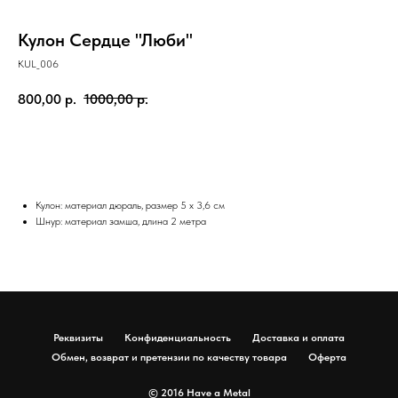
Кулон Сердце "Люби"
KUL_006
800,00
р.
1000,00
р.
BUY NOW
Кулон: материал дюраль, размер 5 х 3,6 см
Шнур: материал замша, длина 2 метра
Реквизиты
Конфиденциальность
Доставка и оплата
Обмен, возврат и претензии по качеству товара
Оферта
© 2016 Have a Metal