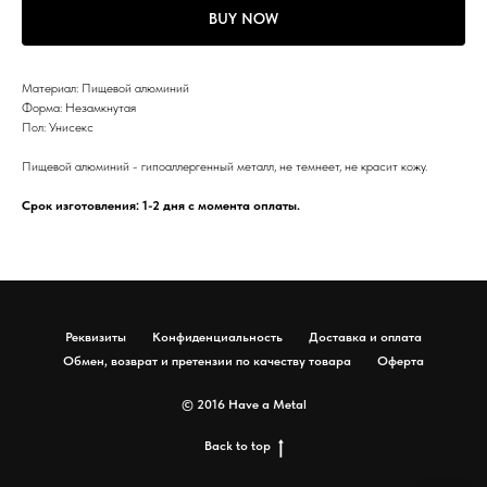
BUY NOW
Материал: Пищевой алюминий
Форма: Незамкнутая
Пол: Унисекс
Пищевой алюминий - гипоаллергенный металл, не темнеет, не красит кожу.
Срок изготовления: 1-2 дня с момента оплаты.
Реквизиты
Конфиденциальность
Доставка и оплата
Обмен, возврат и претензии по качеству товара
Оферта
© 2016 Have a Metal
Back to top