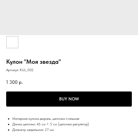
Кулон "Моя звезда"
Артикул:
KUL_002
1 300
р.
BUY NOW
Материал кулона дюраль, цепочка стальная
Длина цепочки: 45 см + 5 см (цепочка-регулятор)
Диаметр медальона: 27 мм