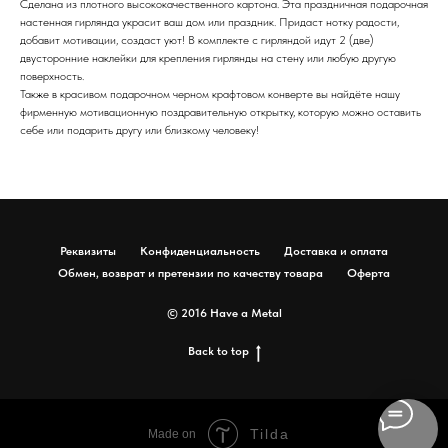
Сделана из плотного высококачественного картона. Эта праздничная подарочная
настенная гирлянда украсит ваш дом или праздник. Придаст нотку радости,
добавит мотивации, создаст уют! В комплекте с гирляндой идут 2 (две)
двусторонние наклейки для крепления гирлянды на стену или любую другую
поверхность.
Также в красивом подарочном черном крафтовом конверте вы найдёте нашу
фирменную мотивационную поздравительную открытку, которую можно оставить
себе или подарить другу или близкому человеку!
Реквизиты
Конфиденциальность
Доставка и оплата
Обмен, возврат и претензии по качеству товара
Оферта
© 2016 Have a Metal
Back to top
Tilda
Made on